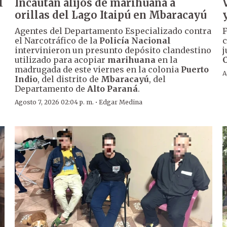
l
Incautan alijos de marihuana a
orillas del Lago Itaipú en Mbaracayú
Agentes del Departamento Especializado contra
F
el Narcotráfico de la
Policía Nacional
c
intervinieron un presunto depósito clandestino
j
utilizado para acopiar
marihuana
en la
madrugada de este viernes en la colonia
Puerto
A
Indio
, del distrito de
Mbaracayú
, del
Departamento de
Alto Paraná
.
·
Agosto 7, 2026 02:04 p. m.
Edgar Medina