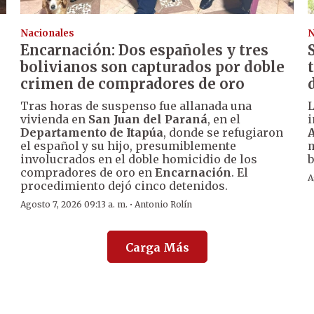
Nacionales
N
Encarnación: Dos españoles y tres
bolivianos son capturados por doble
crimen de compradores de oro
Tras horas de suspenso fue allanada una
vivienda en
San Juan del Paraná
, en el
i
Departamento de Itapúa
, donde se refugiaron
A
el español y su hijo, presumiblemente
m
involucrados en el doble homicidio de los
b
compradores de oro en
Encarnación
. El
A
procedimiento dejó cinco detenidos.
·
Agosto 7, 2026 09:13 a. m.
Antonio Rolín
Carga Más