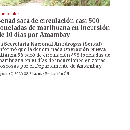
acionales
Senad saca de circulación casi 500
toneladas de marihuana en incursión
de 10 días por Amambay
La
Secretaría Nacional Antidrogas
(
Senad
)
nformó que la denominada
Operación Nueva
lianza 56
sacó de circulación 498 toneladas de
arihuana en 10 días de incursiones en zonas
oscosas por el Departamento de
Amambay
.
·
gosto 7, 2026 08:21 a. m.
Redacción ÚH