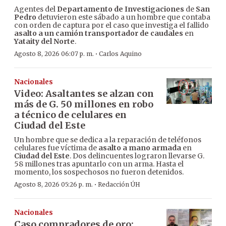
Agentes del
Departamento de Investigaciones
de
San
Pedro
detuvieron este sábado a un hombre que contaba
con orden de captura por el caso que investiga el fallido
asalto a un camión transportador de caudales
en
Yataity del Norte
.
·
Agosto 8, 2026 06:07 p. m.
Carlos Aquino
Nacionales
Video: Asaltantes se alzan con
más de G. 50 millones en robo
a técnico de celulares en
Ciudad del Este
Un hombre que se dedica a la reparación de teléfonos
celulares fue víctima de
asalto a mano armada
en
Ciudad del Este
. Dos delincuentes lograron llevarse G.
58 millones tras apuntarlo con un arma. Hasta el
momento, los sospechosos no fueron detenidos.
·
Agosto 8, 2026 05:26 p. m.
Redacción ÚH
Nacionales
Caso compradores de oro: