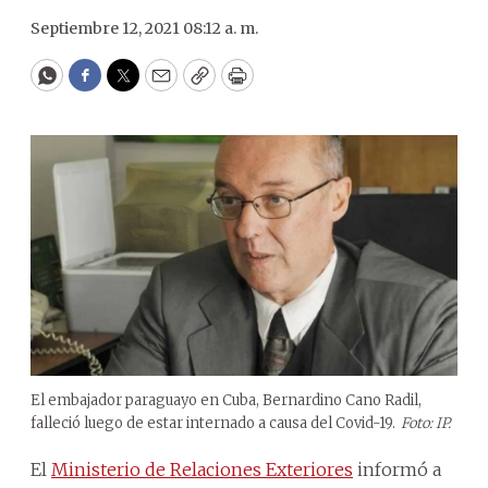
Septiembre 12, 2021 08:12 a. m.
WhatsApp
Facebook
Twitter
Email
Copy
Print
El embajador paraguayo en Cuba, Bernardino Cano Radil,
falleció luego de estar internado a causa del Covid-19.
Foto: IP.
El
Ministerio de Relaciones Exteriores
informó a