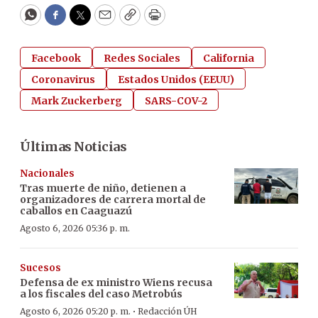
WhatsApp
Facebook
Twitter
Email
Copy
Print
Facebook
Redes Sociales
California
Coronavirus
Estados Unidos (EEUU)
Mark Zuckerberg
SARS-COV-2
Últimas Noticias
Nacionales
Tras muerte de niño, detienen a
organizadores de carrera mortal de
caballos en Caaguazú
Agosto 6, 2026 05:36 p. m.
Sucesos
Defensa de ex ministro Wiens recusa
a los fiscales del caso Metrobús
·
Agosto 6, 2026 05:20 p. m.
Redacción ÚH