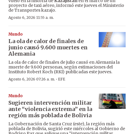
vuelo en la historia de
Kazajistán
en el marco de un
proyecto de taxi aéreo, informó este jueves el Ministerio
de Transportes kazajo.
Agosto 6, 2026 11:55 a. m.
Mundo
La ola de calor de finales de
junio causó 9.600 muertes en
Alemania
La ola de calor de finales de julio causó en Alemania la
muerte de 9.600 personas, según estimaciones del
Instituto Robert Koch (RKI) publicadas este jueves.
·
Agosto 6, 2026 07:26 a. m.
EFE
Mundo
Sugieren intervención militar
ante “violencia extrema” en la
región más poblada de Bolivia
La Gobernación de Santa Cruz (este), la región más
poblada de Bolivia, sugirió este miércoles al Gobierno de
Rodrigo Paz que aplique una “intervención militar