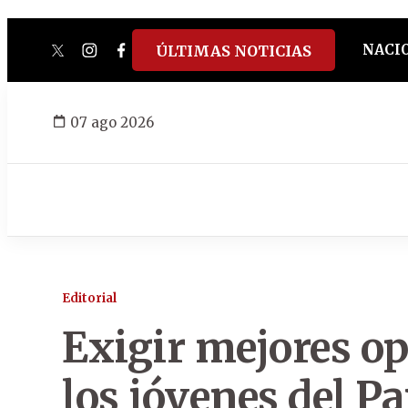
NACI
ÚLTIMAS NOTICIAS
twitter
instagram
facebook
tiktok
youtube
spotify
07 ago 2026
Editorial
Exigir mejores o
los jóvenes del P