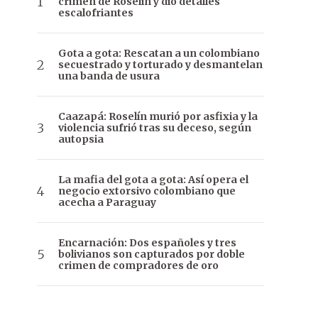
crimen de Roselín y dio detalles
escalofriantes
Gota a gota: Rescatan a un colombiano
secuestrado y torturado y desmantelan
una banda de usura
Caazapá: Roselín murió por asfixia y la
violencia sufrió tras su deceso, según
autopsia
La mafia del gota a gota: Así opera el
negocio extorsivo colombiano que
acecha a Paraguay
Encarnación: Dos españoles y tres
bolivianos son capturados por doble
crimen de compradores de oro