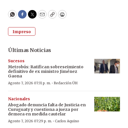
WhatsApp
Facebook
Twitter
Email
Copy
Print
Impreso
Últimas Noticias
Sucesos
Metrobús: Ratifican sobreseimiento
definitivo de ex ministro Jiménez
Gaona
·
Agosto 7, 2026 07:31 p. m.
Redacción ÚH
Nacionales
Abogado denuncia falta de Justicia en
Curuguaty y cuestiona a jueza por
demora en medida cautelar
·
Agosto 7, 2026 07:29 p. m.
Carlos Aquino