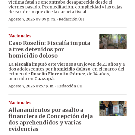
víctima fatal se encontraba desaparecida desde el
viernes pasado. Premeditación, complicidad y las cajas
de cartón: lo que dice la carpeta fiscal.
·
Agosto 7, 2026 09:09 p. m.
Redacción ÚH
Nacionales
Caso Roselín: Fiscalía imputa
a tres detenidos por
homicidio doloso
La
Fiscalía
imputó este viernes a un joven de 21 años y a
dos adolescentes por
homicidio doloso
, en el marco del
crimen de
Roselín Florentín Gómez
, de 14 años,
ocurrido en
Caazapá
.
·
Agosto 7, 2026 07:57 p. m.
Redacción ÚH
Nacionales
Allanamientos por asalto a
financiera de Concepción deja
dos aprehendidos y varias
evidencias