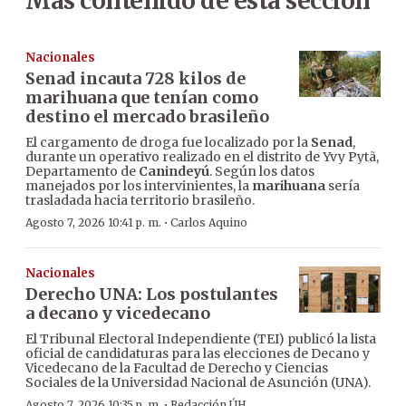
Más contenido de esta sección
Nacionales
Senad incauta 728 kilos de
marihuana que tenían como
destino el mercado brasileño
El cargamento de droga fue localizado por la
Senad
,
durante un operativo realizado en el distrito de Yvy Pytã,
Departamento de
Canindeyú
. Según los datos
manejados por los intervinientes, la
marihuana
sería
trasladada hacia territorio brasileño.
·
Agosto 7, 2026 10:41 p. m.
Carlos Aquino
Nacionales
Derecho UNA: Los postulantes
a decano y vicedecano
El Tribunal Electoral Independiente (TEI) publicó la lista
oficial de candidaturas para las elecciones de Decano y
Vicedecano de la Facultad de Derecho y Ciencias
Sociales de la Universidad Nacional de Asunción (UNA).
·
Agosto 7, 2026 10:35 p. m.
Redacción ÚH