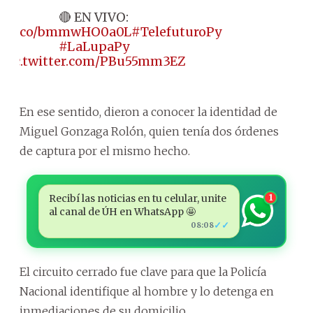
🔴 EN VIVO:
s://t.co/bmmwHO0a0L
#TelefuturoPy
#LaLupaPy
pic.twitter.com/PBu55mm3EZ
En ese sentido, dieron a conocer la identidad de
Miguel Gonzaga Rolón, quien tenía dos órdenes
de captura por el mismo hecho.
Recibí las noticias en tu celular, unite
1
al canal de ÚH en WhatsApp 🤩
✓✓
08:08
El circuito cerrado fue clave para que la Policía
Nacional identifique al hombre y lo detenga en
inmediaciones de su domicilio.