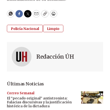
WhatsApp
Facebook
Twitter
Email
Copy
Print
Policía Nacional
Limpio
Redacción ÚH
Últimas Noticias
Correo Semanal
El “pecado original” antistronista:
Falacias discursivas y la justificación
histórica de la dictadura