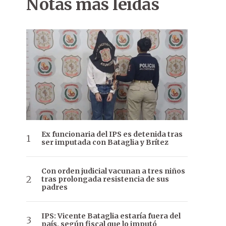
Notas más leídas
Ex funcionaria del IPS es detenida tras
ser imputada con Bataglia y Brítez
Con orden judicial vacunan a tres niños
tras prolongada resistencia de sus
padres
IPS: Vicente Bataglia estaría fuera del
país, según fiscal que lo imputó