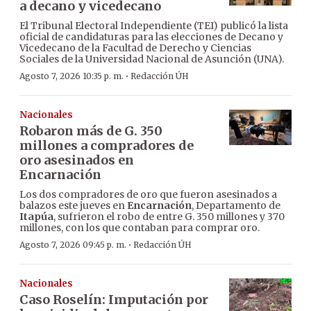
a decano y vicedecano
El Tribunal Electoral Independiente (TEI) publicó la lista
oficial de candidaturas para las elecciones de Decano y
Vicedecano de la Facultad de Derecho y Ciencias
Sociales de la Universidad Nacional de Asunción (UNA).
·
Agosto 7, 2026 10:35 p. m.
Redacción ÚH
Nacionales
Robaron más de G. 350
millones a compradores de
oro asesinados en
Encarnación
Los dos compradores de oro que fueron asesinados a
balazos este jueves en
Encarnación
, Departamento de
Itapúa
, sufrieron el robo de entre G. 350 millones y 370
millones, con los que contaban para comprar oro.
·
Agosto 7, 2026 09:45 p. m.
Redacción ÚH
Nacionales
Caso Roselín: Imputación por