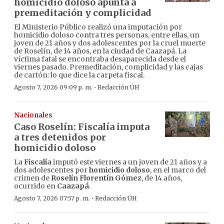
homicidio doloso apunta a
premeditación y complicidad
El Ministerio Público realizó una imputación por
homicidio doloso contra tres personas, entre ellas, un
joven de 21 años y dos adolescentes por la cruel muerte
de Roselín, de 14 años, en la ciudad de Caazapá. La
víctima fatal se encontraba desaparecida desde el
viernes pasado. Premeditación, complicidad y las cajas
de cartón: lo que dice la carpeta fiscal.
·
Agosto 7, 2026 09:09 p. m.
Redacción ÚH
Nacionales
Caso Roselín: Fiscalía imputa
a tres detenidos por
homicidio doloso
La
Fiscalía
imputó este viernes a un joven de 21 años y a
dos adolescentes por
homicidio doloso
, en el marco del
crimen de
Roselín Florentín Gómez
, de 14 años,
ocurrido en
Caazapá
.
·
Agosto 7, 2026 07:57 p. m.
Redacción ÚH