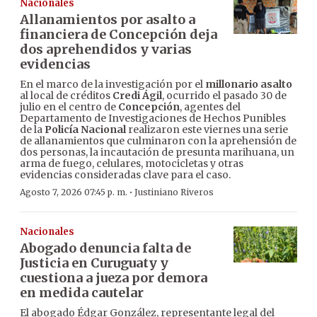
Nacionales
Allanamientos por asalto a
financiera de Concepción deja
dos aprehendidos y varias
evidencias
En el marco de la investigación por el
millonario asalto
al local de créditos
Credi Ágil
, ocurrido el pasado 30 de
julio en el centro de
Concepción
, agentes del
Departamento de Investigaciones de Hechos Punibles
de la
Policía Nacional
realizaron este viernes una serie
de allanamientos que culminaron con la aprehensión de
dos personas, la incautación de presunta marihuana, un
arma de fuego, celulares, motocicletas y otras
evidencias consideradas clave para el caso.
·
Agosto 7, 2026 07:45 p. m.
Justiniano Riveros
Nacionales
Abogado denuncia falta de
Justicia en Curuguaty y
cuestiona a jueza por demora
en medida cautelar
El abogado Édgar González, representante legal del