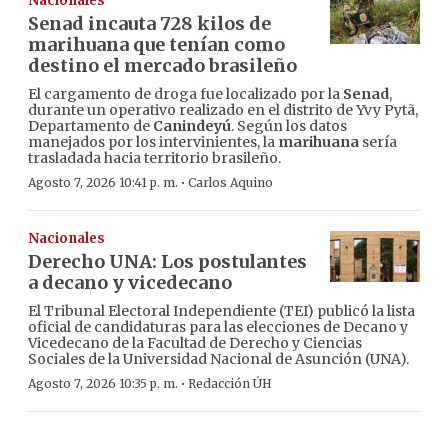
Nacionales
Senad incauta 728 kilos de
marihuana que tenían como
destino el mercado brasileño
El cargamento de droga fue localizado por la
Senad
,
durante un operativo realizado en el distrito de Yvy Pytã,
Departamento de
Canindeyú
. Según los datos
manejados por los intervinientes, la
marihuana
sería
trasladada hacia territorio brasileño.
·
Agosto 7, 2026 10:41 p. m.
Carlos Aquino
Nacionales
Derecho UNA: Los postulantes
a decano y vicedecano
El Tribunal Electoral Independiente (TEI) publicó la lista
oficial de candidaturas para las elecciones de Decano y
Vicedecano de la Facultad de Derecho y Ciencias
Sociales de la Universidad Nacional de Asunción (UNA).
·
Agosto 7, 2026 10:35 p. m.
Redacción ÚH