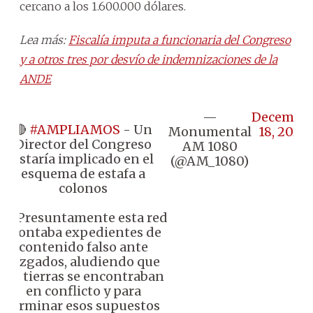
cercano a los 1.600.000 dólares.
Lea más:
Fiscalía imputa a funcionaria del Congreso
y a otros tres por desvío de indemnizaciones de la
ANDE
—
Decembe
🔴
#AMPLIAMOS
- Un
Monumental
18, 2024
Director del Congreso
AM 1080
estaría implicado en el
(@AM_1080)
esquema de estafa a
colonos
👉🏼 Presuntamente esta red
montaba expedientes de
contenido falso ante
juzgados, aludiendo que
las tierras se encontraban
en conflicto y para
terminar esos supuestos