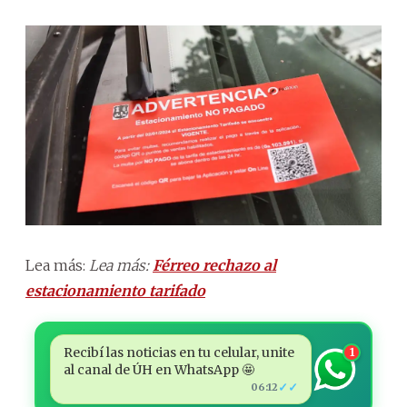
Lea más:
Lea más:
Férreo rechazo al
estacionamiento tarifado
Recibí las noticias en tu celular, unite
1
al canal de ÚH en WhatsApp 🤩
✓✓
06:12