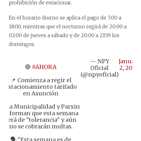
prohibición de estacionar.
En el horario diurno se aplica el pago de 7:00 a
18:00, mientras que el nocturno regirá de 20:00 a
02:00 de jueves a sábado y de 20:00 a 23:59 los
domingos.
— NPY
January
🔴
#AHORA
Oficial
2, 2024
(@npyoficial)
📌 Comienza a regir el
estacionamiento tarifado
en Asunción
♦️ La Municipalidad y Parxin
informan que esta semana
será de "tolerancia" y aún
no se cobrarán multas.
🗣️ "Esta semana es de