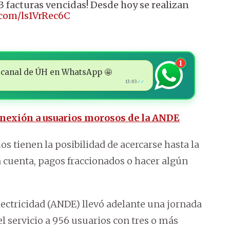
acturas vencidas! Desde hoy se realizan
.com/ls1VrRec6C
1
 al canal de ÚH en WhatsApp 🤩
13:03
✓✓
nexión a usuarios morosos de la ANDE
s tienen la posibilidad de acercarse hasta la
a cuenta, pagos fraccionados o hacer algún
lectricidad (ANDE) llevó adelante una jornada
l servicio a 956 usuarios con tres o más