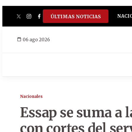
NACI
ÚLTIMAS NOTICIAS
twitter
instagram
facebook
tiktok
youtube
spotify
06 ago 2026
Nacionales
Essap se suma a 
con cortes del se