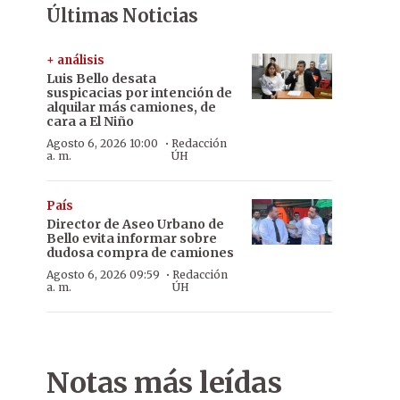
Últimas Noticias
+ análisis
Luis Bello desata
suspicacias por intención de
alquilar más camiones, de
cara a El Niño
·
Agosto 6, 2026 10:00
Redacción
a. m.
ÚH
País
Director de Aseo Urbano de
Bello evita informar sobre
dudosa compra de camiones
·
Agosto 6, 2026 09:59
Redacción
a. m.
ÚH
Notas más leídas