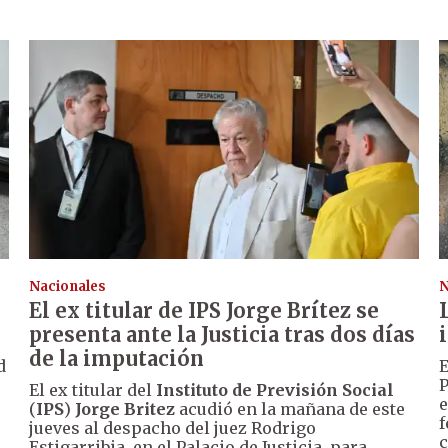
Nacionales
N
El ex titular de IPS Jorge Brítez se
presenta ante la Justicia tras dos días
de la imputación
d
E
P
El ex titular del
Instituto de Previsión Social
e
(
IPS
)
Jorge Britez
acudió en la mañana de este
f
jueves al despacho del juez Rodrigo
c
Estigarribia, en el Palacio de Justicia, para