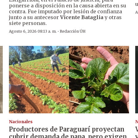
u
ponerse a disposición en la causa abierta en su
contra. Fue imputado por lesión de confianza
A
junto a su antecesor
Vicente Bataglia
y otras
siete personas.
·
Agosto 6, 2026 08:13 a. m.
Redacción ÚH
Nacionales
N
Productores de Paraguarí proyectan
cubrir demanda de papa, pero exigen