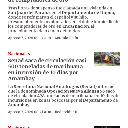
Tras horas de suspenso fue allanada una vivienda en
San Juan del Paraná
, en el
Departamento de Itapúa
,
donde se refugiaron el español y su hijo,
presumiblemente involucrados en el doble homicidio de
los compradores de oro en
Encarnación
. El
procedimiento dejó cinco detenidos.
·
Agosto 7, 2026 09:13 a. m.
Antonio Rolín
Nacionales
Senad saca de circulación casi
500 toneladas de marihuana
en incursión de 10 días por
Amambay
La
Secretaría Nacional Antidrogas
(
Senad
) informó
que la denominada
Operación Nueva Alianza 56
sacó
de circulación 498 toneladas de marihuana en 10 días de
incursiones en zonas boscosas por el Departamento de
Amambay
.
·
Agosto 7, 2026 08:21 a. m.
Redacción ÚH
Nacionales