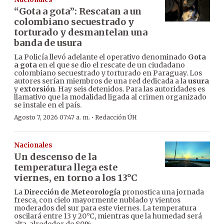
“Gota a gota”: Rescatan a un
colombiano secuestrado y
torturado y desmantelan una
banda de usura
La Policía llevó adelante el operativo denominado
Gota
a gota
en el que se dio el rescate de un ciudadano
colombiano secuestrado y torturado en Paraguay. Los
autores serían miembros de una red dedicada a la
usura
y
extorsión
. Hay seis detenidos. Para las autoridades es
llamativo que la modalidad ligada al crimen organizado
se instale en el país.
·
Agosto 7, 2026 07:47 a. m.
Redacción ÚH
Nacionales
Un descenso de la
temperatura llega este
viernes, en torno a los 13°C
La
Dirección de Meteorología
pronostica una jornada
fresca, con cielo mayormente nublado y vientos
moderados del sur para este viernes. La temperatura
oscilará entre 13 y 20°C, mientras que la humedad será