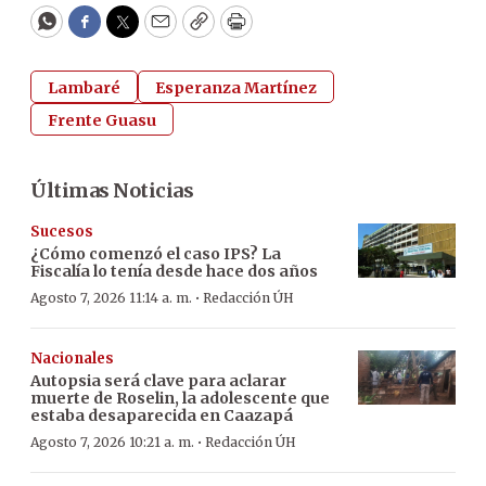
WhatsApp
Facebook
Twitter
Email
Copy
Print
Lambaré
Esperanza Martínez
Frente Guasu
Últimas Noticias
Sucesos
¿Cómo comenzó el caso IPS? La
Fiscalía lo tenía desde hace dos años
·
Agosto 7, 2026 11:14 a. m.
Redacción ÚH
Nacionales
Autopsia será clave para aclarar
muerte de Roselin, la adolescente que
estaba desaparecida en Caazapá
·
Agosto 7, 2026 10:21 a. m.
Redacción ÚH