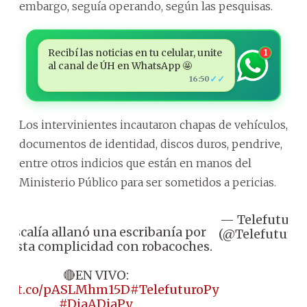
embargo, seguía operando, según las pesquisas.
Recibí las noticias en tu celular, unite
1
al canal de ÚH en WhatsApp 🤩
✓✓
16:50
Los intervinientes incautaron chapas de vehículos,
documentos de identidad, discos duros, pendrive,
entre otros indicios que están en manos del
Ministerio Público para ser sometidos a pericias.
— Telefuturo
 Fiscalía allanó una escribanía por
(@Telefuturo)
uesta complicidad con robacoches.
🔴EN VIVO:
ps://t.co/pASLMhm15D
#TelefuturoPy
#DiaADiaPy