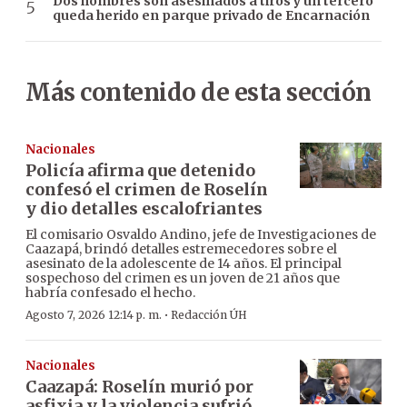
Dos hombres son asesinados a tiros y un tercero
queda herido en parque privado de Encarnación
Más contenido de esta sección
Nacionales
Policía afirma que detenido
confesó el crimen de Roselín
y dio detalles escalofriantes
El comisario Osvaldo Andino, jefe de Investigaciones de
Caazapá, brindó detalles estremecedores sobre el
asesinato de la adolescente de 14 años. El principal
sospechoso del crimen es un joven de 21 años que
habría confesado el hecho.
·
Agosto 7, 2026 12:14 p. m.
Redacción ÚH
Nacionales
Caazapá: Roselín murió por
asfixia y la violencia sufrió