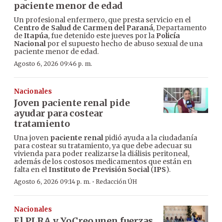
paciente menor de edad
Un profesional enfermero, que presta servicio en el
Centro de Salud de Carmen del Paraná
, Departamento
de
Itapúa
, fue detenido este jueves por la
Policía
Nacional
por el supuesto hecho de abuso sexual de una
paciente menor de edad.
Agosto 6, 2026 09:46 p. m.
Nacionales
Joven paciente renal pide
ayudar para costear
tratamiento
Una joven
paciente renal
pidió ayuda a la ciudadanía
para costear su tratamiento, ya que debe adecuar su
vivienda para poder realizarse la diálisis peritoneal,
además de los costosos medicamentos que están en
falta en el
Instituto de Previsión Social
(
IPS
).
·
Agosto 6, 2026 09:14 p. m.
Redacción ÚH
Nacionales
El PLRA y YoCreo unen fuerzas