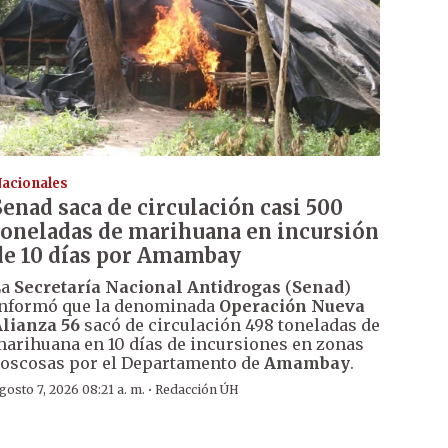
acionales
Senad saca de circulación casi 500
toneladas de marihuana en incursión
de 10 días por Amambay
La
Secretaría Nacional Antidrogas
(
Senad
)
nformó que la denominada
Operación Nueva
lianza 56
sacó de circulación 498 toneladas de
arihuana en 10 días de incursiones en zonas
oscosas por el Departamento de
Amambay
.
·
gosto 7, 2026 08:21 a. m.
Redacción ÚH