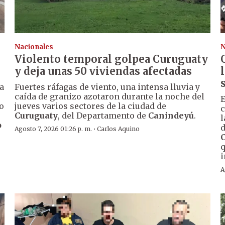
Nacionales
N
Violento temporal golpea Curuguaty
y deja unas 50 viviendas afectadas
a
Fuertes ráfagas de viento, una intensa lluvia y
caída de granizo azotaron durante la noche del
E
o
jueves varios sectores de la ciudad de
c
Curuguaty
, del Departamento de
Canindeyú
.
l
o
d
·
Agosto 7, 2026 01:26 p. m.
Carlos Aquino
q
i
A