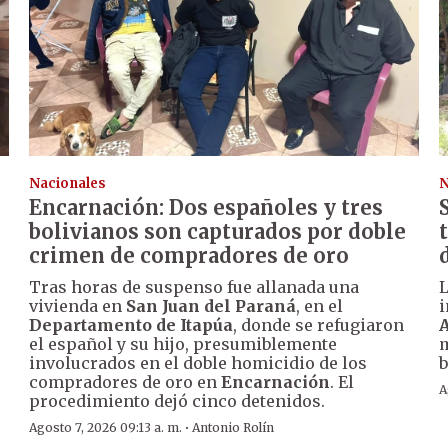
Nacionales
N
Encarnación: Dos españoles y tres
bolivianos son capturados por doble
crimen de compradores de oro
Tras horas de suspenso fue allanada una
vivienda en
San Juan del Paraná
, en el
i
Departamento de Itapúa
, donde se refugiaron
A
el español y su hijo, presumiblemente
m
involucrados en el doble homicidio de los
b
compradores de oro en
Encarnación
. El
A
procedimiento dejó cinco detenidos.
·
Agosto 7, 2026 09:13 a. m.
Antonio Rolín