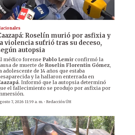
acionales
Caazapá: Roselín murió por asfixia y
la violencia sufrió tras su deceso,
según autopsia
l médico forense
Pablo Lemir
confirmó la
ausa de muerte de
Roselín Florentín Gómez
,
a adolescente de 14 años que estaba
esaparecida y la hallaron enterrada en
Caazapá
. Informó que la autopsia determinó
ue el fallecimiento se produjo por asfixia por
nmersión.
·
gosto 7, 2026 11:59 a. m.
Redacción ÚH