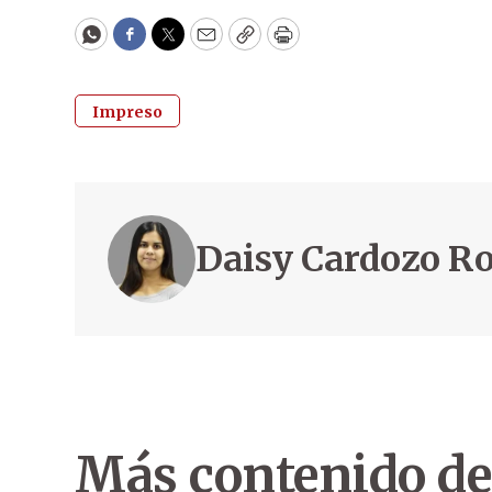
WhatsApp
Facebook
Twitter
Email
Copy
Print
Impreso
Daisy Cardozo 
Más contenido de