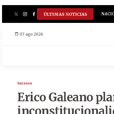
NACI
ÚLTIMAS NOTICIAS
twitter
instagram
facebook
tiktok
youtube
spotify
07 ago 2026
Sucesos
Erico Galeano pla
inconstitucionali