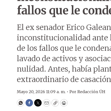
fallos que le con
El ex senador Erico Galean
inconstitucionalidad ante
de los fallos que le conden
lavado de activos y asocia
nulidad. Antes, había plan
extraordinario de casación 
Mayo 20, 2026 11:09 a. m. •
Por
Redacción ÚH
WhatsApp
Facebook
Twitter
Email
Copy
Print