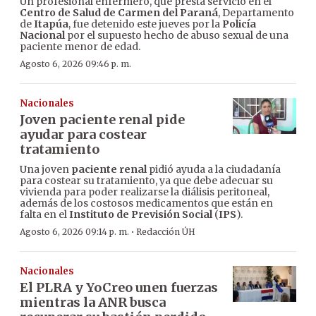
Un profesional enfermero, que presta servicio en el
Centro de Salud de Carmen del Paraná
, Departamento
de
Itapúa
, fue detenido este jueves por la
Policía
Nacional
por el supuesto hecho de abuso sexual de una
paciente menor de edad.
Agosto 6, 2026 09:46 p. m.
Nacionales
Joven paciente renal pide
ayudar para costear
tratamiento
Una joven
paciente renal
pidió ayuda a la ciudadanía
para costear su tratamiento, ya que debe adecuar su
vivienda para poder realizarse la diálisis peritoneal,
además de los costosos medicamentos que están en
falta en el
Instituto de Previsión Social
(
IPS
).
·
Agosto 6, 2026 09:14 p. m.
Redacción ÚH
Nacionales
El PLRA y YoCreo unen fuerzas
mientras la ANR busca