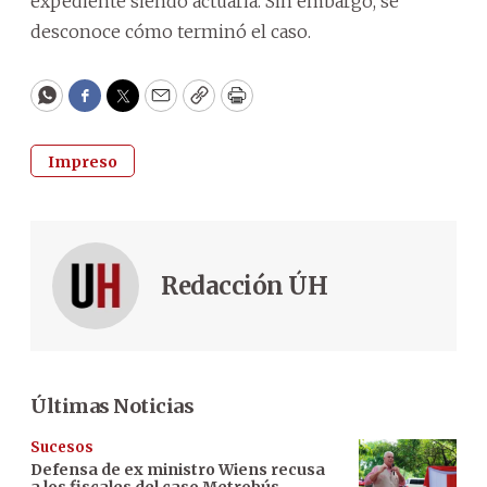
expediente siendo actuaria. Sin embargo, se
desconoce cómo terminó el caso.
WhatsApp
Facebook
Twitter
Email
Copy
Print
Impreso
Redacción ÚH
Últimas Noticias
Sucesos
Defensa de ex ministro Wiens recusa
a los fiscales del caso Metrobús