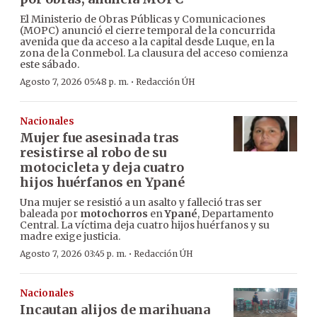
El Ministerio de Obras Públicas y Comunicaciones
(MOPC) anunció el cierre temporal de la concurrida
avenida que da acceso a la capital desde Luque, en la
zona de la Conmebol. La clausura del acceso comienza
este sábado.
·
Agosto 7, 2026 05:48 p. m.
Redacción ÚH
Nacionales
Mujer fue asesinada tras
resistirse al robo de su
motocicleta y deja cuatro
hijos huérfanos en Ypané
Una mujer se resistió a un asalto y falleció tras ser
baleada por
motochorros
en
Ypané
, Departamento
Central. La víctima deja cuatro hijos huérfanos y su
madre exige justicia.
·
Agosto 7, 2026 03:45 p. m.
Redacción ÚH
Nacionales
Incautan alijos de marihuana