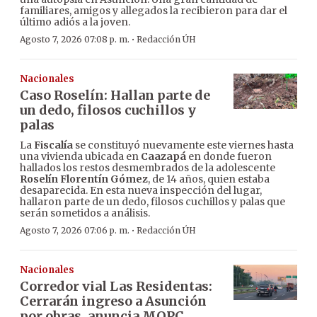
familiares, amigos y allegados la recibieron para dar el
último adiós a la joven.
·
Agosto 7, 2026 07:08 p. m.
Redacción ÚH
Nacionales
Caso Roselín: Hallan parte de
un dedo, filosos cuchillos y
palas
La
Fiscalía
se constituyó nuevamente este viernes hasta
una vivienda ubicada en
Caazapá
en donde fueron
hallados los restos desmembrados de la adolescente
Roselín Florentín Gómez
, de 14 años, quien estaba
desaparecida. En esta nueva inspección del lugar,
hallaron parte de un dedo, filosos cuchillos y palas que
serán sometidos a análisis.
·
Agosto 7, 2026 07:06 p. m.
Redacción ÚH
Nacionales
Corredor vial Las Residentas:
Cerrarán ingreso a Asunción
por obras, anuncia MOPC