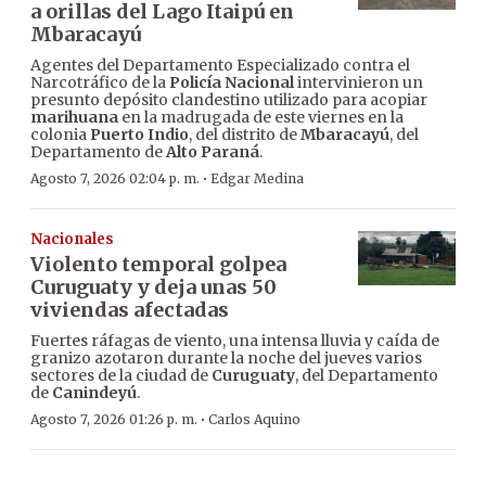
a orillas del Lago Itaipú en
Mbaracayú
Agentes del Departamento Especializado contra el
Narcotráfico de la
Policía Nacional
intervinieron un
presunto depósito clandestino utilizado para acopiar
marihuana
en la madrugada de este viernes en la
colonia
Puerto Indio
, del distrito de
Mbaracayú
, del
Departamento de
Alto Paraná
.
·
Agosto 7, 2026 02:04 p. m.
Edgar Medina
Nacionales
Violento temporal golpea
Curuguaty y deja unas 50
viviendas afectadas
Fuertes ráfagas de viento, una intensa lluvia y caída de
granizo azotaron durante la noche del jueves varios
sectores de la ciudad de
Curuguaty
, del Departamento
de
Canindeyú
.
·
Agosto 7, 2026 01:26 p. m.
Carlos Aquino