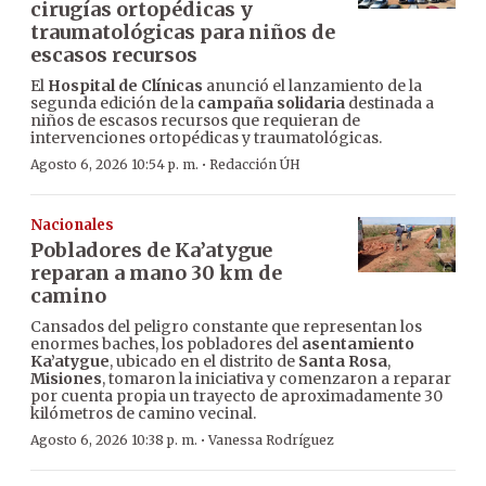
cirugías ortopédicas y
traumatológicas para niños de
escasos recursos
El
Hospital de Clínicas
anunció el lanzamiento de la
segunda edición de la
campaña solidaria
destinada a
niños de escasos recursos que requieran de
intervenciones ortopédicas y traumatológicas.
·
Agosto 6, 2026 10:54 p. m.
Redacción ÚH
Nacionales
Pobladores de Ka’atygue
reparan a mano 30 km de
camino
Cansados del peligro constante que representan los
enormes baches, los pobladores del
asentamiento
Ka’atygue
, ubicado en el distrito de
Santa Rosa
,
Misiones
, tomaron la iniciativa y comenzaron a reparar
por cuenta propia un trayecto de aproximadamente 30
kilómetros de camino vecinal.
·
Agosto 6, 2026 10:38 p. m.
Vanessa Rodríguez