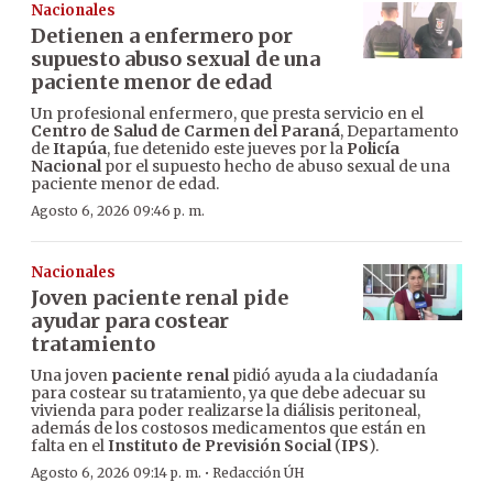
Nacionales
Detienen a enfermero por
supuesto abuso sexual de una
paciente menor de edad
Un profesional enfermero, que presta servicio en el
Centro de Salud de Carmen del Paraná
, Departamento
de
Itapúa
, fue detenido este jueves por la
Policía
Nacional
por el supuesto hecho de abuso sexual de una
paciente menor de edad.
Agosto 6, 2026 09:46 p. m.
Nacionales
Joven paciente renal pide
ayudar para costear
tratamiento
Una joven
paciente renal
pidió ayuda a la ciudadanía
para costear su tratamiento, ya que debe adecuar su
vivienda para poder realizarse la diálisis peritoneal,
además de los costosos medicamentos que están en
falta en el
Instituto de Previsión Social
(
IPS
).
·
Agosto 6, 2026 09:14 p. m.
Redacción ÚH