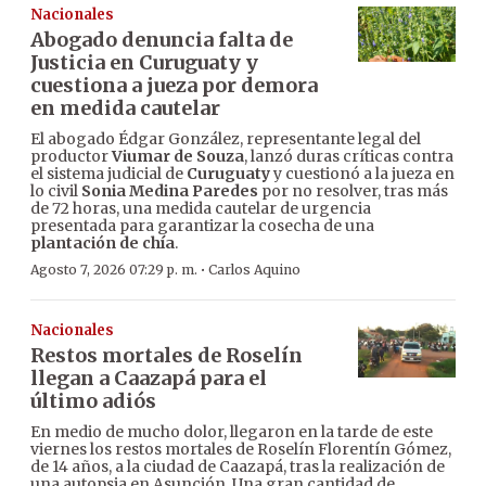
Nacionales
Abogado denuncia falta de
Justicia en Curuguaty y
cuestiona a jueza por demora
en medida cautelar
El abogado Édgar González, representante legal del
productor
Viumar de Souza
, lanzó duras críticas contra
el sistema judicial de
Curuguaty
y cuestionó a la jueza en
lo civil
Sonia Medina Paredes
por no resolver, tras más
de 72 horas, una medida cautelar de urgencia
presentada para garantizar la cosecha de una
plantación de chía
.
·
Agosto 7, 2026 07:29 p. m.
Carlos Aquino
Nacionales
Restos mortales de Roselín
llegan a Caazapá para el
último adiós
En medio de mucho dolor, llegaron en la tarde de este
viernes los restos mortales de Roselín Florentín Gómez,
de 14 años, a la ciudad de Caazapá, tras la realización de
una autopsia en Asunción. Una gran cantidad de