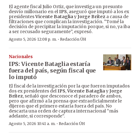
El agente fiscal Julio Ortiz, que investiga un presunto
desvío millonario en el
IPS
, aseguró que imputó a los ex
presidentes
Vicente Bataglia
y
Jorge Brítez
a causa de
filtraciones que complican la investigación. “Tomé la
decisión de precipitar la imputación porque, si no, ya iba
a ser recusado seguramente”, expresó.
·
Agosto 5, 2026 12:08 p. m.
Redacción ÚH
Nacionales
IPS: Vicente Bataglia estaría
fuera del país, según fiscal que
lo imputó
El fiscal de la investigación por la que fueron imputados
dos ex presidentes del
IPS
,
Vicente Bataglia
y
Jorge
Brítez
, señaló que desconoce el paradero de ambos,
pero que afirmó a la prensa que extraoficialmente le
dijeron que el primero estaría fuera del país. No
descarta una orden de captura internacional “más
adelante, si corresponde”.
·
Agosto 5, 2026 10:41 a. m.
Redacción ÚH