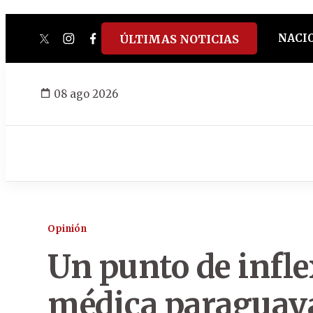
NACI
ÚLTIMAS NOTICIAS
twitter
instagram
facebook
tiktok
youtube
spotify
08 ago 2026
Opinión
Un punto de infle
médica paraguaya