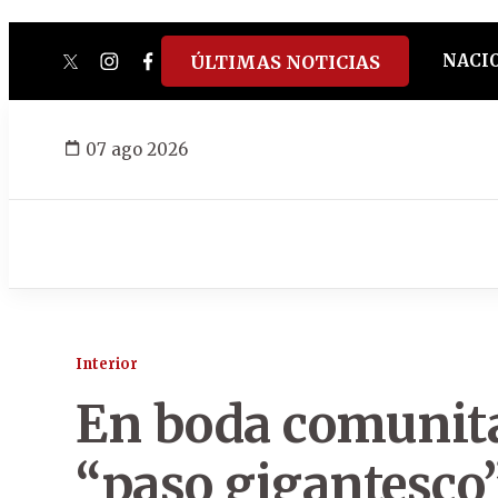
NACI
ÚLTIMAS NOTICIAS
twitter
instagram
facebook
tiktok
youtube
spotify
07 ago 2026
Interior
En boda comunita
“paso gigantesco”