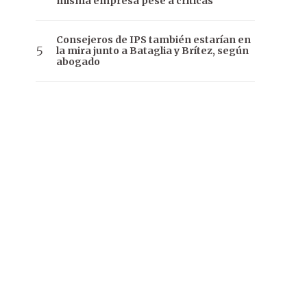
misma empresa pese a críticas
Consejeros de IPS también estarían en
la mira junto a Bataglia y Brítez, según
abogado