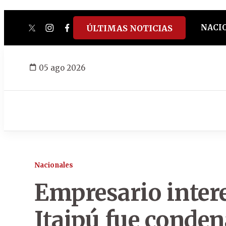
NACI
ÚLTIMAS NOTICIAS
twitter
instagram
facebook
tiktok
youtube
spotify
05 ago 2026
Nacionales
Empresario inter
Itaipú fue conden