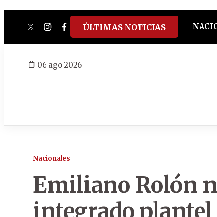
NACI
ÚLTIMAS NOTICIAS
twitter
instagram
facebook
tiktok
youtube
spotify
06 ago 2026
Nacionales
Emiliano Rolón n
integrado plantel 