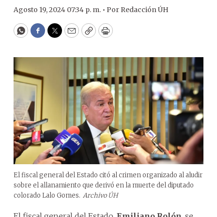
Agosto 19, 2024 07:34 p. m. •
Por
Redacción ÚH
WhatsApp
Facebook
Twitter
Email
Copy
Print
El fiscal general del Estado citó al crimen organizado al aludir
sobre el allanamiento que derivó en la muerte del diputado
colorado Lalo Gomes.
Archivo ÚH
El fiscal general del Estado,
Emiliano Rolón
, se