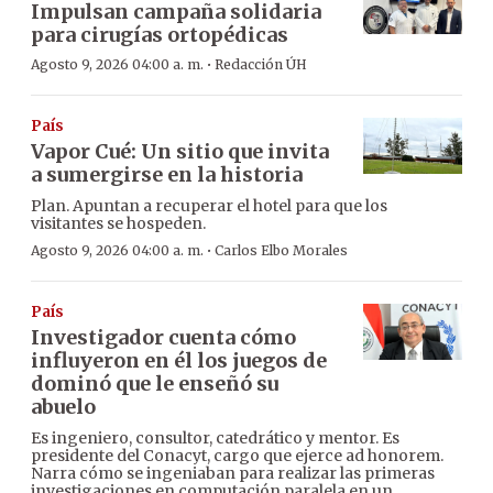
Impulsan campaña solidaria
para cirugías ortopédicas
·
Agosto 9, 2026 04:00 a. m.
Redacción ÚH
País
Vapor Cué: Un sitio que invita
a sumergirse en la historia
Plan. Apuntan a recuperar el hotel para que los
visitantes se hospeden.
·
Agosto 9, 2026 04:00 a. m.
Carlos Elbo Morales
País
Investigador cuenta cómo
influyeron en él los juegos de
dominó que le enseñó su
abuelo
Es ingeniero, consultor, catedrático y mentor. Es
presidente del Conacyt, cargo que ejerce ad honorem.
Narra cómo se ingeniaban para realizar las primeras
investigaciones en computación paralela en un