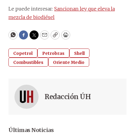
Le puede interesar:
Sancionan ley que eleva la
mezcla de biodiésel
WhatsApp
Facebook
Twitter
Email
Copy
Print
Copetrol
Petrobras
Shell
Combustibles
Oriente Medio
Redacción ÚH
Últimas Noticias