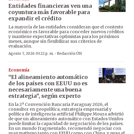
Entidades financieras ven una
coyuntura más favorable para
expandir el crédito
La mayoría de las entidades consideran que el contexto
económico es favorable para conceder nuevos créditos
y mantiene expectativas optimistas para los próximos
meses, aunque sin flexibilizar sus criterios de
evaluación.
·
Agosto 7, 2026 03:22 p. m.
Redacción ÚH
Economía
“El alineamiento automático
de los países con EEUU no es
necesariamente una buena
estrategia”, según experto
En la 2ª Convención Bancaria Paraguay 2026, el
consultor en geopolítica, estrategia empresarial y
política de inteligencia artificial Philippe Moura advirtió
de que un alineamiento automático con Estados Unidos
puede limitar la capacidad de negociación de los países.
En un mundo fragmentado, recomendó negociar con
pragmatismo tanto con EEUU como con China, y puso el