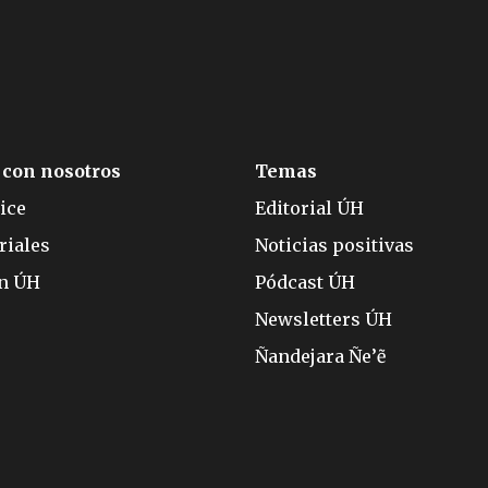
 con nosotros
Temas
ice
Editorial ÚH
riales
Noticias positivas
ón ÚH
Pódcast ÚH
Newsletters ÚH
Ñandejara Ñe’ẽ