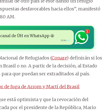
milar de otro país le esté dando un refugio
espuestas desfavorables hacia ellos”, manifestó
080 AM.
1
 al canal de ÚH en WhatsApp 🤩
11:46
✓✓
Nacional de Refugiados (
Conare
) definirán si los
rasil o no. A partir de la decisión, al Estado
 para que puedan ser extraditados al país.
 de fuga de Arrom y Martí del Brasil
e está optimista y que la revocación del
cada por el presidente de la República, Mario