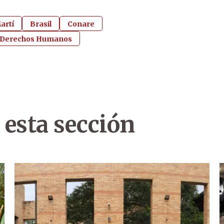
artí
Brasil
Conare
Derechos Humanos
 esta sección