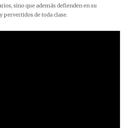
tarios, sino que además defienden en su
y pervertidos de toda clase.