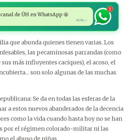
1
 al canal de ÚH en WhatsApp 🤩
01:54
✓✓
milia que abunda quienes tienen varias. Los
onfesables, las pecaminosas parrandas (como
sus más influyentes caciques), el acoso, el
 encubierta… son solo algunas de las muchas
publicana: Se da en todas las esferas de la
ar a estos nuevos abanderados de la decencia
lores como la vida cuando hasta hoy no se han
 por el régimen colorado-militar ni las
omo el abuso de niñas.