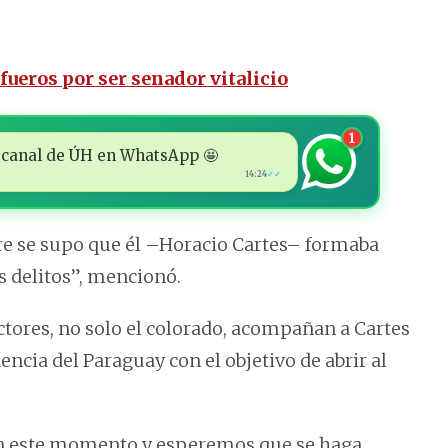
fueros por ser senador vitalicio
1
 al canal de ÚH en WhatsApp 🤩
14:24
✓✓
re se supo que él –Horacio Cartes– formaba
 delitos”, mencionó.
ctores, no solo el colorado, acompañan a Cartes
ncia del Paraguay con el objetivo de abrir al
en este momento y esperemos que se haga