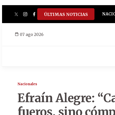
NACI
ÚLTIMAS NOTICIAS
twitter
instagram
facebook
tiktok
youtube
spotify
07 ago 2026
Nacionales
Efraín Alegre: “C
fueros, sino cómpl