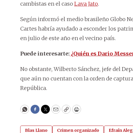
cambistas en el caso
Lava Jato
.
Según informó el medio brasileño Globo News
Cartes habría ayudado a esconder los patri
en julio de este año en el vecino país.
Puede interesarte:
¿Quién es Dario Messer 
No obstante, Wilberto Sánchez, jefe del De
que aún no cuentan con la orden de captura 
República.
WhatsApp
Facebook
Twitter
Email
Copy
Print
Blas Llano
Crimen organizado
Efraín Ale