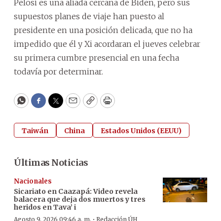
Pelosi es una aliada cercana de Biden, pero sus
supuestos planes de viaje han puesto al
presidente en una posición delicada, que no ha
impedido que él y Xi acordaran el jueves celebrar
su primera cumbre presencial en una fecha
todavía por determinar.
WhatsApp
Facebook
Twitter
Email
Copy
Print
Taiwán
China
Estados Unidos (EEUU)
Últimas Noticias
Nacionales
Sicariato en Caazapá: Video revela
balacera que deja dos muertos y tres
heridos en Tava’ i
·
Agosto 9, 2026 09:46 a. m.
Redacción ÚH