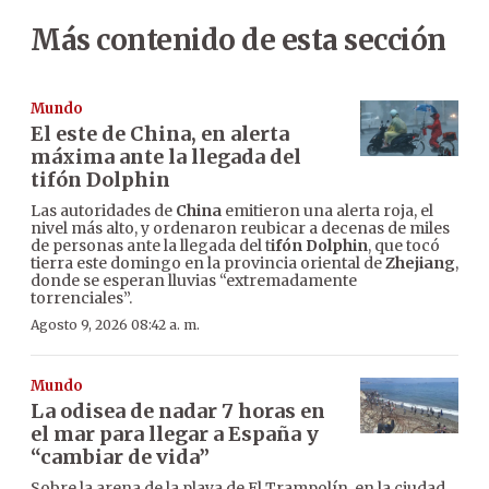
Más contenido de esta sección
Mundo
El este de China, en alerta
máxima ante la llegada del
tifón Dolphin
Las autoridades de
China
emitieron una alerta roja, el
nivel más alto, y ordenaron reubicar a decenas de miles
de personas ante la llegada del t
ifón Dolphin
, que tocó
tierra este domingo en la provincia oriental de
Zhejiang
,
donde se esperan lluvias “extremadamente
torrenciales”.
Agosto 9, 2026 08:42 a. m.
Mundo
La odisea de nadar 7 horas en
el mar para llegar a España y
“cambiar de vida”
Sobre la arena de la playa de El Trampolín, en la ciudad