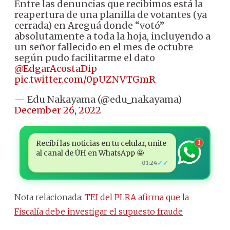
Entre las denuncias que recibimos está la
reapertura de una planilla de votantes (ya
cerrada) en Areguá donde “votó”
absolutamente a toda la hoja, incluyendo a
un señor fallecido en el mes de octubre
según pudo facilitarme el dato
@EdgarAcostaDip
pic.twitter.com/0pUZNVTGmR
— Edu Nakayama (@edu_nakayama)
December 26, 2022
Recibí las noticias en tu celular, unite
1
al canal de ÚH en WhatsApp 🤩
✓✓
01:24
Nota relacionada:
TEI del PLRA afirma que la
Fiscalía debe investigar el supuesto fraude