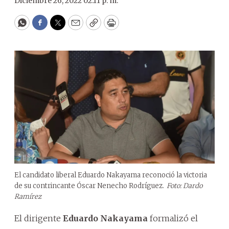
Diciembre 26, 2022 02:11 p. m.
WhatsApp
Facebook
Twitter
Email
Copy
Print
El candidato liberal Eduardo Nakayama reconoció la victoria
de su contrincante Óscar Nenecho Rodríguez.
Foto: Dardo
Ramírez
El dirigente
Eduardo Nakayama
formalizó el