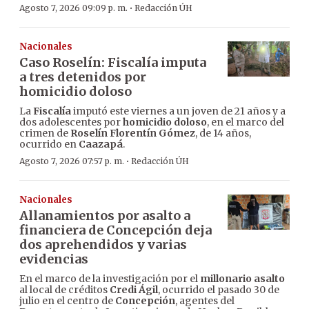
·
Agosto 7, 2026 09:09 p. m.
Redacción ÚH
Nacionales
Caso Roselín: Fiscalía imputa
a tres detenidos por
homicidio doloso
La
Fiscalía
imputó este viernes a un joven de 21 años y a
dos adolescentes por
homicidio doloso
, en el marco del
crimen de
Roselín Florentín Gómez
, de 14 años,
ocurrido en
Caazapá
.
·
Agosto 7, 2026 07:57 p. m.
Redacción ÚH
Nacionales
Allanamientos por asalto a
financiera de Concepción deja
dos aprehendidos y varias
evidencias
En el marco de la investigación por el
millonario asalto
al local de créditos
Credi Ágil
, ocurrido el pasado 30 de
julio en el centro de
Concepción
, agentes del