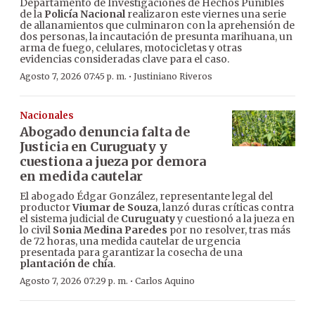
Departamento de Investigaciones de Hechos Punibles
de la
Policía Nacional
realizaron este viernes una serie
de allanamientos que culminaron con la aprehensión de
dos personas, la incautación de presunta marihuana, un
arma de fuego, celulares, motocicletas y otras
evidencias consideradas clave para el caso.
·
Agosto 7, 2026 07:45 p. m.
Justiniano Riveros
Nacionales
Abogado denuncia falta de
Justicia en Curuguaty y
cuestiona a jueza por demora
en medida cautelar
El abogado Édgar González, representante legal del
productor
Viumar de Souza
, lanzó duras críticas contra
el sistema judicial de
Curuguaty
y cuestionó a la jueza en
lo civil
Sonia Medina Paredes
por no resolver, tras más
de 72 horas, una medida cautelar de urgencia
presentada para garantizar la cosecha de una
plantación de chía
.
·
Agosto 7, 2026 07:29 p. m.
Carlos Aquino