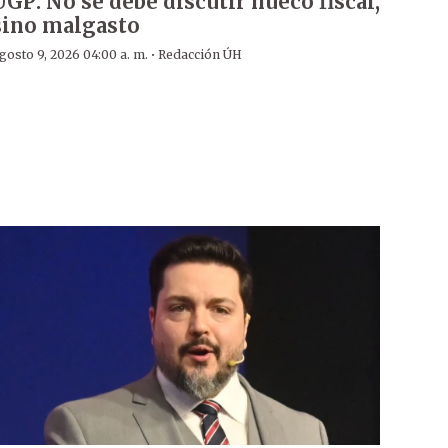
UGP: No se debe discutir hueco fiscal,
sino malgasto
·
gosto 9, 2026 04:00 a. m.
Redacción ÚH