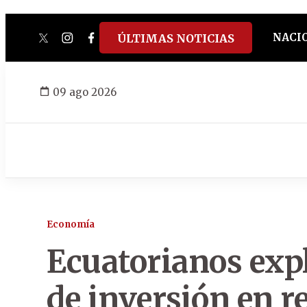
NACI
ÚLTIMAS NOTICIAS
twitter
instagram
facebook
tiktok
youtube
spotify
09 ago 2026
Economía
Ecuatorianos expl
de inversión en re