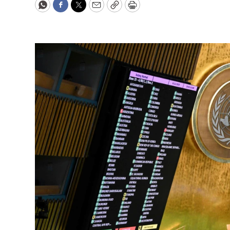
WhatsApp
Facebook
Twitter
Email
Copy
Print