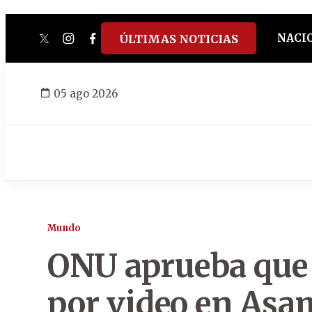
NACI
ÚLTIMAS NOTICIAS
twitter
instagram
facebook
tiktok
youtube
spotify
05 ago 2026
Mundo
ONU aprueba que 
por video en Asa