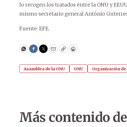
lo recogen los tratados entre la ONU y EEUU
mismo secretario general António Guterres
Fuente: EFE.
WhatsApp
Facebook
Twitter
Email
Copy
Print
Asamblea de la ONU
ONU
Organización de 
Más contenido de