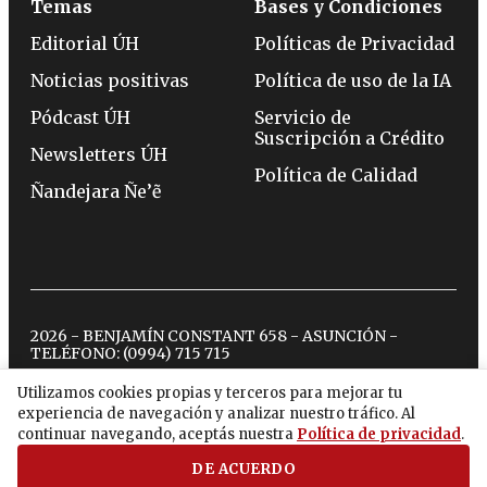
Temas
Bases y Condiciones
Editorial ÚH
Políticas de Privacidad
Noticias positivas
Política de uso de la IA
Pódcast ÚH
Servicio de
Suscripción a Crédito
Newsletters ÚH
Política de Calidad
Ñandejara Ñe’ẽ
2026 - BENJAMÍN CONSTANT 658 - ASUNCIÓN -
TELÉFONO:
(0994) 715 715
Utilizamos cookies propias y terceros para mejorar tu
experiencia de navegación y analizar nuestro tráfico. Al
twitter
instagram
facebook
tiktok
youtube
spotify
continuar navegando, aceptás nuestra
Política de privacidad
.
DE ACUERDO