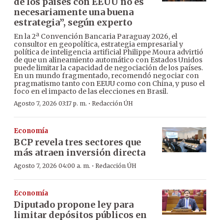
de los países con EEUU no es
necesariamente una buena
estrategia”, según experto
En la 2ª Convención Bancaria Paraguay 2026, el
consultor en geopolítica, estrategia empresarial y
política de inteligencia artificial Philippe Moura advirtió
de que un alineamiento automático con Estados Unidos
puede limitar la capacidad de negociación de los países.
En un mundo fragmentado, recomendó negociar con
pragmatismo tanto con EEUU como con China, y puso el
foco en el impacto de las elecciones en Brasil.
·
Agosto 7, 2026 03:17 p. m.
Redacción ÚH
Economía
BCP revela tres sectores que
más atraen inversión directa
·
Agosto 7, 2026 04:00 a. m.
Redacción ÚH
Economía
Diputado propone ley para
limitar depósitos públicos en