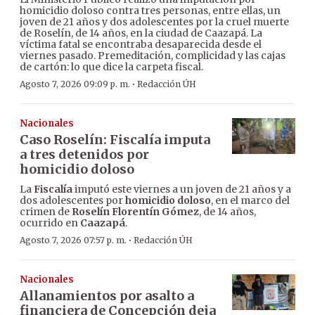
homicidio doloso contra tres personas, entre ellas, un
joven de 21 años y dos adolescentes por la cruel muerte
de Roselín, de 14 años, en la ciudad de Caazapá. La
víctima fatal se encontraba desaparecida desde el
viernes pasado. Premeditación, complicidad y las cajas
de cartón: lo que dice la carpeta fiscal.
·
Agosto 7, 2026 09:09 p. m.
Redacción ÚH
Nacionales
Caso Roselín: Fiscalía imputa
a tres detenidos por
homicidio doloso
La
Fiscalía
imputó este viernes a un joven de 21 años y a
dos adolescentes por
homicidio doloso
, en el marco del
crimen de
Roselín Florentín Gómez
, de 14 años,
ocurrido en
Caazapá
.
·
Agosto 7, 2026 07:57 p. m.
Redacción ÚH
Nacionales
Allanamientos por asalto a
financiera de Concepción deja