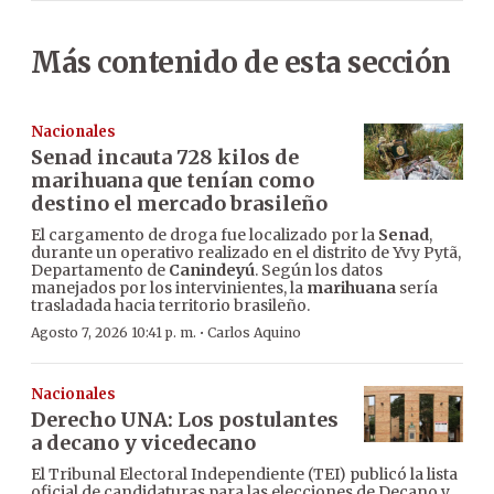
Más contenido de esta sección
Nacionales
Senad incauta 728 kilos de
marihuana que tenían como
destino el mercado brasileño
El cargamento de droga fue localizado por la
Senad
,
durante un operativo realizado en el distrito de Yvy Pytã,
Departamento de
Canindeyú
. Según los datos
manejados por los intervinientes, la
marihuana
sería
trasladada hacia territorio brasileño.
·
Agosto 7, 2026 10:41 p. m.
Carlos Aquino
Nacionales
Derecho UNA: Los postulantes
a decano y vicedecano
El Tribunal Electoral Independiente (TEI) publicó la lista
oficial de candidaturas para las elecciones de Decano y