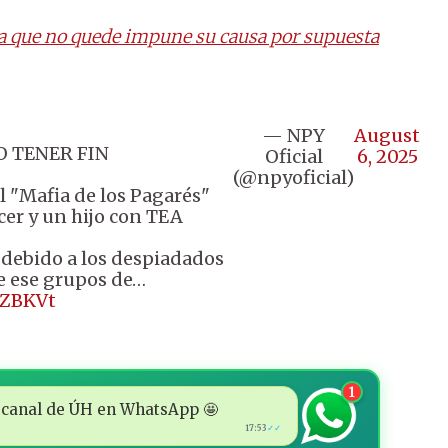
a que no quede impune su causa por supuesta
— NPY
August
O TENER FIN
Oficial
6, 2025
(@npyoficial)
el "Mafia de los Pagarés"
cer y un hijo con TEA
s debido a los despiadados
e ese grupos de…
NZBKVt
1
 al canal de ÚH en WhatsApp 🤩
17:53
✓✓