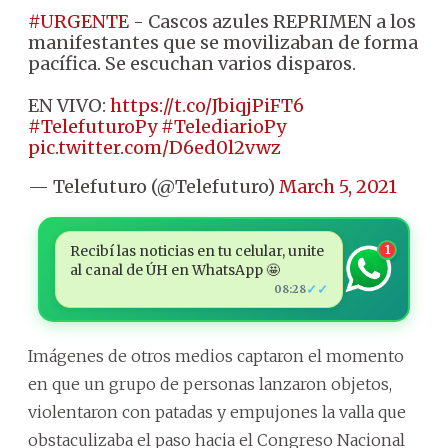
#URGENTE
- Cascos azules REPRIMEN a los
manifestantes que se movilizaban de forma
pacífica. Se escuchan varios disparos.
EN VIVO:
https://t.co/JbiqjPiFT6
#TelefuturoPy
#TelediarioPy
pic.twitter.com/D6ed0l2vwz
— Telefuturo (@Telefuturo)
March 5, 2021
Recibí las noticias en tu celular, unite
1
al canal de ÚH en WhatsApp 🤩
✓✓
08:28
Imágenes de otros medios captaron el momento
en que un grupo de personas lanzaron objetos,
violentaron con patadas y empujones la valla que
obstaculizaba el paso hacia el Congreso Nacional