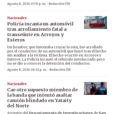
·
Agosto 8, 2026 07:35 p. m.
Redacción ÚH
Nacionales
Policía incauta un automóvil
tras arrollamiento fatal a
transeúnte en Arroyos y
Esteros
Un hombre, que intentaba cruzar la ruta, fue arrollado
por el conductor de un automóvil que huyó tras el hecho
sin auxiliar a la víctima. El hecho ocurrió en Arroyos y
Esteros. La Policía incautó el vehículo involucrado pero
no se dio a conocer la detención del conductor.
·
Agosto 8, 2026 06:52 p. m.
Redacción ÚH
Nacionales
Cae otro supuesto miembro de
la banda que intentó asaltar
camión blindado en Yataity
del Norte
Agentes del
Departamento de Investigaciones
de
San