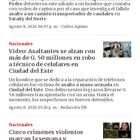
Pedro
detuvieron este sábado a un hombre que contaba
con orden de captura por el caso que investiga el fallido
asalto a un camión transportador de caudales
en
Yataity del Norte
.
·
Agosto 8, 2026 06:07 p. m.
Carlos Aquino
Nacionales
Video: Asaltantes se alzan con
más de G. 50 millones en robo
a técnico de celulares en
Ciudad del Este
Un hombre que se dedica a la reparación de teléfonos
celulares fue víctima de
asalto a mano armada
en
Ciudad del Este
. Dos delincuentes lograron llevarse G.
58 millones tras apuntarlo con un arma. Hasta el
momento, los sospechosos no fueron detenidos.
·
Agosto 8, 2026 05:26 p. m.
Redacción ÚH
Nacionales
Cinco crímenes violentos
marcan la semana y