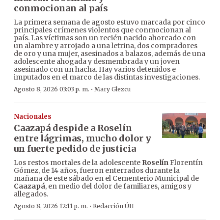
conmocionan al país
La primera semana de agosto estuvo marcada por cinco
principales crímenes violentos que conmocionan al
país. Las víctimas son un recién nacido ahorcado con
un alambre y arrojado a una letrina, dos compradores
de oro y una mujer, asesinados a balazos, además de una
adolescente ahogada y desmembrada y un joven
asesinado con un hacha. Hay varios detenidos e
imputados en el marco de las distintas investigaciones.
·
Agosto 8, 2026 03:03 p. m.
Mary Glezcu
Nacionales
Caazapá despide a Roselín
entre lágrimas, mucho dolor y
un fuerte pedido de justicia
Los restos mortales de la adolescente
Roselín
Florentín
Gómez, de 14 años, fueron enterrados durante la
mañana de este sábado en el Cementerio Municipal de
Caazapá
, en medio del dolor de familiares, amigos y
allegados.
·
Agosto 8, 2026 12:11 p. m.
Redacción ÚH