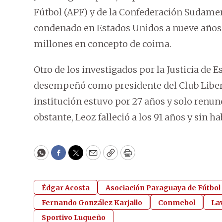
Fútbol (APF) y de la Confederación Sudamer
condenado en Estados Unidos a nueve años d
millones en concepto de coima.
Otro de los investigados por la Justicia de 
desempeñó como presidente del Club Libert
institución estuvo por 27 años y solo renun
obstante, Leoz falleció a los 91 años y sin h
WhatsApp
Facebook
Twitter
Email
Copy
Print
Édgar Acosta
Asociación Paraguaya de Fútbol
Fernando González Karjallo
Conmebol
La
Sportivo Luqueño