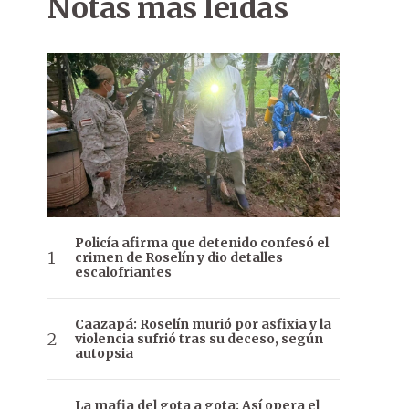
Notas más leídas
Policía afirma que detenido confesó el
crimen de Roselín y dio detalles
escalofriantes
Caazapá: Roselín murió por asfixia y la
violencia sufrió tras su deceso, según
autopsia
La mafia del gota a gota: Así opera el