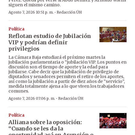
Pérez. Queda por verse si Abdo Benítez y Arnoldo Wiens
siguen el mismo camino.
·
Agosto 7, 2026 10:51 p. m.
Redacción ÚH
Política
Reflotan estudio de Jubilación
VIP y podrían definir
privilegios
La Cámara Baja estudiará el próximo martes la
jubilación parlamentaria o “jubilación VIP. Los puntos en
discusión son el tiempo de aporte y la edad para
jubilarse. Cabe decir que la jubilación de privilegio de
diputados y senadores permiten el retiro de los aportes,
así como la jubilación a partir de diez años de “servicio”,
medida totalmente ajena a lo que viven los trabajadores
comunes.
·
Agosto 7, 2026 07:06 p. m.
Redacción ÚH
Política
Alliana sobre la oposición:
“Cuando se les da la
oportunidad acá en Asunción o