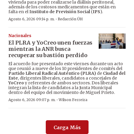
vivienda para poder realizarse la diálisis peritoneal,
además de los costosos medicamentos que están en
falta en el
Instituto de Previsión Social
(
IPS
).
·
Agosto 6, 2026 09:14 p. m.
Redacción ÚH
Nacionales
El PLRA y YoCreo unen fuerzas
mientras la ANR busca
recuperar su bastión perdido
El acuerdo fue presentado este viernes durante un acto
que reunió a nueve de los 10 presidentes de comités del
Partido Liberal Radical Auténtico (PLRA)
de
Ciudad del
Este
, dirigentes liberales, candidatos a concejales de
YoCreo
y referentes de ambos sectores. Dos liberales
integran la lista de candidatos a la Junta Municipal
dentro del equipo del movimiento de Miguel Prieto.
·
Agosto 6, 2026 09:07 p. m.
Wilson Ferreira
Carga Más