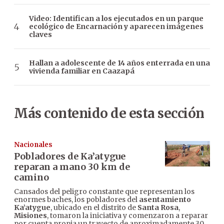
Video: Identifican a los ejecutados en un parque
ecológico de Encarnación y aparecen imágenes
claves
Hallan a adolescente de 14 años enterrada en una
vivienda familiar en Caazapá
Más contenido de esta sección
Nacionales
Pobladores de Ka’atygue
reparan a mano 30 km de
camino
Cansados del peligro constante que representan los
enormes baches, los pobladores del
asentamiento
Ka’atygue
, ubicado en el distrito de
Santa Rosa
,
Misiones
, tomaron la iniciativa y comenzaron a reparar
por cuenta propia un trayecto de aproximadamente 30