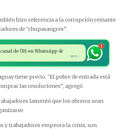
ambién hizo referencia a la corrupción reinante
sladores de “chupasangres”.
1
 al canal de ÚH en WhatsApp 🤩
18:57
✓✓
raguay tiene precio. “El pobre de entrada está
omprar las resoluciones”, agregó.
rabajadores lamentó que los obreros sean
anizarse.
os y trabajadores empeora la crisis, son