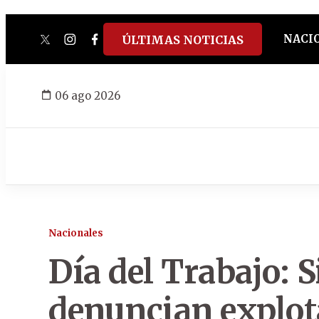
NACI
ÚLTIMAS NOTICIAS
twitter
instagram
facebook
tiktok
youtube
spotify
06 ago 2026
Nacionales
Día del Trabajo: 
denuncian explot