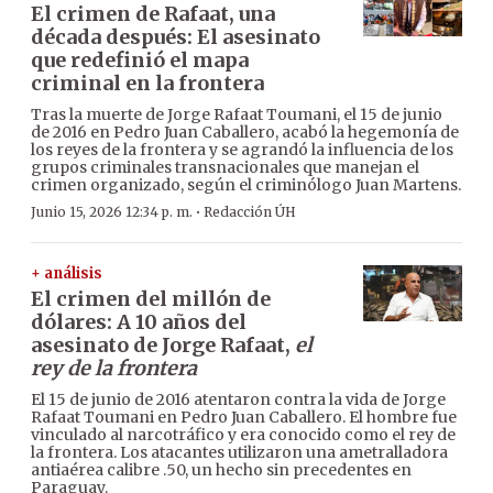
El crimen de Rafaat, una
década después: El asesinato
que redefinió el mapa
criminal en la frontera
Tras la muerte de Jorge Rafaat Toumani, el 15 de junio
de 2016 en Pedro Juan Caballero, acabó la hegemonía de
los reyes de la frontera y se agrandó la influencia de los
grupos criminales transnacionales que manejan el
crimen organizado, según el criminólogo Juan Martens.
·
Junio 15, 2026 12:34 p. m.
Redacción ÚH
+ análisis
El crimen del millón de
dólares: A 10 años del
asesinato de Jorge Rafaat,
el
rey de la frontera
El 15 de junio de 2016 atentaron contra la vida de Jorge
Rafaat Toumani en Pedro Juan Caballero. El hombre fue
vinculado al narcotráfico y era conocido como el rey de
la frontera. Los atacantes utilizaron una ametralladora
antiaérea calibre .50, un hecho sin precedentes en
Paraguay.