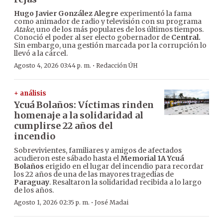
Hugo Javier González Alegre
experimentó la fama
como animador de radio y televisión con su programa
Atake
, uno de los más populares de los últimos tiempos.
Conoció el poder al ser electo gobernador de
Central.
Sin embargo, una gestión marcada por la corrupción lo
llevó a la cárcel.
·
Agosto 4, 2026 03:44 p. m.
Redacción ÚH
+ análisis
Ycuá Bolaños: Víctimas rinden
homenaje a la solidaridad al
cumplirse 22 años del
incendio
Sobrevivientes, familiares y amigos de afectados
acudieron este sábado hasta el
Memorial 1A Ycuá
Bolaños
erigido en el lugar del incendio para recordar
los 22 años de una de las mayores tragedias de
Paraguay
. Resaltaron la solidaridad recibida a lo largo
de los años.
·
Agosto 1, 2026 02:35 p. m.
José Madai