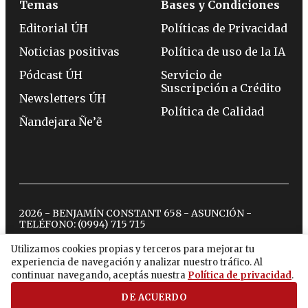
Temas
Bases y Condiciones
Editorial ÚH
Políticas de Privacidad
Noticias positivas
Política de uso de la IA
Pódcast ÚH
Servicio de
Suscripción a Crédito
Newsletters ÚH
Política de Calidad
Ñandejara Ñe’ẽ
2026 - BENJAMÍN CONSTANT 658 - ASUNCIÓN -
TELÉFONO:
(0994) 715 715
Utilizamos cookies propias y terceros para mejorar tu
experiencia de navegación y analizar nuestro tráfico. Al
twitter
instagram
facebook
tiktok
youtube
spotify
continuar navegando, aceptás nuestra
Política de privacidad
.
DE ACUERDO