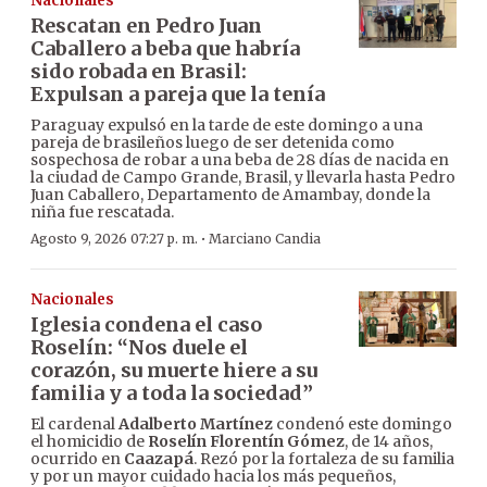
Nacionales
Rescatan en Pedro Juan
Caballero a beba que habría
sido robada en Brasil:
Expulsan a pareja que la tenía
Paraguay expulsó en la tarde de este domingo a una
pareja de brasileños luego de ser detenida como
sospechosa de robar a una beba de 28 días de nacida en
la ciudad de Campo Grande, Brasil, y llevarla hasta Pedro
Juan Caballero, Departamento de Amambay, donde la
niña fue rescatada.
·
Agosto 9, 2026 07:27 p. m.
Marciano Candia
Nacionales
Iglesia condena el caso
Roselín: “Nos duele el
corazón, su muerte hiere a su
familia y a toda la sociedad”
El cardenal
Adalberto Martínez
condenó este domingo
el homicidio de
Roselín Florentín Gómez
, de 14 años,
ocurrido en
Caazapá
. Rezó por la fortaleza de su familia
y por un mayor cuidado hacia los más pequeños,